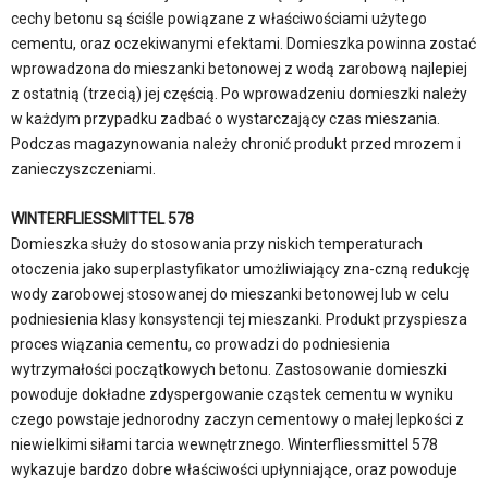
cechy betonu są ściśle powiązane z właściwościami użytego
cementu, oraz oczekiwanymi efektami. Domieszka powinna zostać
wprowadzona do mieszanki betonowej z wodą zarobową najlepiej
z ostatnią (trzecią) jej częścią. Po wprowadzeniu domieszki należy
w każdym przypadku zadbać o wystarczający czas mieszania.
Podczas magazynowania należy chronić produkt przed mrozem i
zanieczyszczeniami.
WINTERFLIESSMITTEL 578
Domieszka służy do stosowania przy niskich temperaturach
otoczenia jako superplastyfikator umożliwiający zna-czną redukcję
wody zarobowej stosowanej do mieszanki betonowej lub w celu
podniesienia klasy konsystencji tej mieszanki. Produkt przyspiesza
proces wiązania cementu, co prowadzi do podniesienia
wytrzymałości początkowych betonu. Zastosowanie domieszki
powoduje dokładne zdyspergowanie cząstek cementu w wyniku
czego powstaje jednorodny zaczyn cementowy o małej lepkości z
niewielkimi siłami tarcia wewnętrznego. Winterfliessmittel 578
wykazuje bardzo dobre właściwości upłynniające, oraz powoduje