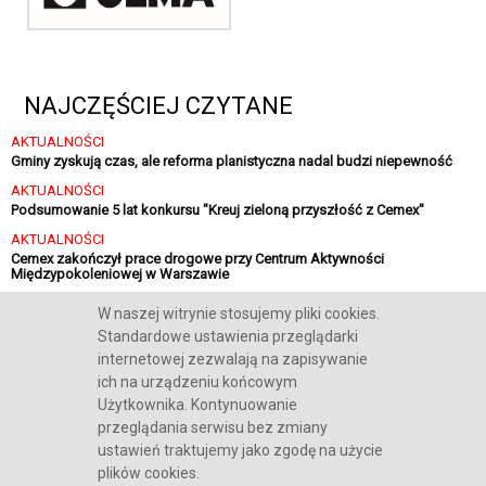
NAJCZĘŚCIEJ CZYTANE
AKTUALNOŚCI
Gminy zyskują czas, ale reforma planistyczna nadal budzi niepewność
AKTUALNOŚCI
Podsumowanie 5 lat konkursu "Kreuj zieloną przyszłość z Cemex"
AKTUALNOŚCI
Cemex zakończył prace drogowe przy Centrum Aktywności
Międzypokoleniowej w Warszawie
AKTUALNOŚCI
W naszej witrynie stosujemy pliki cookies.
Sika finalizuje strategiczną inwestycję w Polsce
Standardowe ustawienia przeglądarki
internetowej zezwalają na zapisywanie
ich na urządzeniu końcowym
Użytkownika. Kontynuowanie
przeglądania serwisu bez zmiany
O NAS
REKLAMA
KONTAKT
POLITYKA COOKIES
RODO
ustawień traktujemy jako zgodę na użycie
plików cookies.