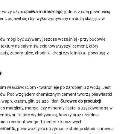
ierwszy użyto
spoiwa murarskiego
, jednak z całą pewnością
ent, pojawił się i był wykorzystywany na dużą skalę już w
wców mógł być używany jeszcze wcześniej - przy budowie
itektury na całym świecie towarzyszył cement, który
y, zapory, ulice, chodniki, drogi czy lotniska - powstają z
ch
swoim właściwościom - twardnieje po zarobieniu z wodą. Jest
nów. Pod względem chemicznym cement tworzą pierwiastki
wapń, krzem, glin, żelazo i tlen.
Surowce do produkcji
ień marglisty, margiel czy minerały ilaste, a uzyskiwane są w
ntowni. To tam wydobywa się, kruszy oraz uśrednia
o pieca cementowego. To jeden z kluczowych
cementu
, ponieważ tylko utrzymanie stałego składu surowca