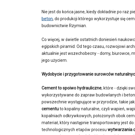
Nie jest do końca jasne, kiedy dokładnie po raz p
beton
, do produkcji którego wykorzystuje się cem
budownictwie Rzymian.
Co więcej, w świetle ostatnich doniesień nauko
egipskich piramid. Od tego czasu, rozwojowi arch
aktualnie jest wszechobecny - domy, biurowce, most
jego użyciem.
Wydobycie i przygotowanie surowców naturalny
Cement to spoiwo hydrauliczne
, które - dzięki 
wykorzystywane do zapraw budowlanych i beto
powszechnie występujące w przyrodzie, takie jak: 
cementu
to kopaliny naturalne, czyli wapień, wap
kopalniach odkrywkowych, położonych obok ceme
materiał, który następnie transportowany jest d
technologicznych etapów procesu
wytwarzania 