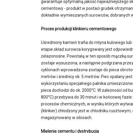
gwarantuje optymalną jakość najważniejszego skł
cementowy - produkt w postaci grudek otrzyman
dokładnie wymieszanych surowców, dobranych w 
Proces produkcji klinkieru cementowego
Uśredniony kamień trafia do młyna kulowego lub
etapie skład surowca korygowany jest odpowiednim
żelazonośne. Powstałą w ten sposób mączkę sur
zostaje wysuszona, a następnie podgrzana przez
cyklonach wprowadzona zostaje do pieca obrotowe
metrów i średnicy ok. 5 metrów. Piec opalany je
wykorzystaniu specjalnego palnika umieszczone
pieca dochodzi do ok. 2000°C. W zależności od b
800°C) przebywa do 30 minut i w końcowej fazi
procesów chemicznych, w wyniku których wytwarzaj
(klinkier) chłodzony jest w chłodniku rusztowym, 
magazynowany w silosach.
Mielenie cementu i dystrybucja