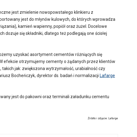
eczne jest zmielenie nowopowstałego klinkieru z
nsportowany jest do młynów kulowych, do których wprowadza
 wiązania), kamień wapienny, popiół oraz żużel. Docelowe
ch dozuje się składniki, dlatego też podlegają one ścisłej
ożemy uzyskać asortyment cementów różniących się
 W efekcie otrzymujemy cementy o żądanych przez klientów
, takich jak: zwiększona wytrzymałość, urabialność czy
riusz Bocheńczyk, dyrektor ds. badań i normalizacji
Lafarge
towany jest do pakowni oraz terminali załadunku cementu
Źródło i zdjęcie: Lafarge