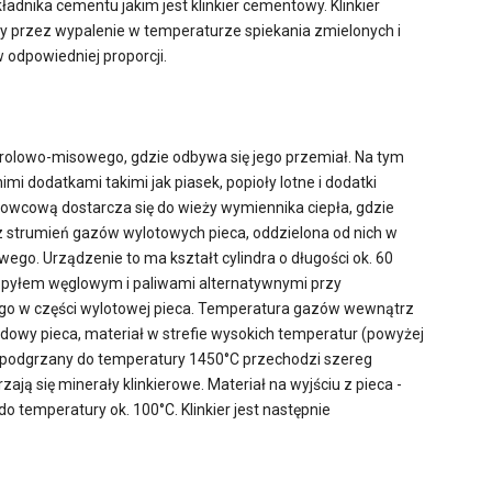
adnika cementu jakim jest klinkier cementowy. Klinkier
y przez wypalenie w temperaturze spiekania zmielonych i
odpowiedniej proporcji.
 rolowo-misowego, gdzie odbywa się jego przemiał. Na tym
i dodatkami takimi jak piasek, popioły lotne i dodatki
owcową dostarcza się do wieży wymiennika ciepła, gdzie
 strumień gazów wylotowych pieca, oddzielona od nich w
go. Urządzenie to ma kształt cylindra o długości ok. 60
st pyłem węglowym i paliwami alternatywnymi przy
go w części wylotowej pieca. Temperatura gazów wewnątrz
udowy pieca, materiał w strefie wysokich temperatur (powyżej
e podgrzany do temperatury 1450°C przechodzi szereg
ą się minerały klinkierowe. Materiał na wyjściu z pieca -
do temperatury ok. 100°C. Klinkier jest następnie