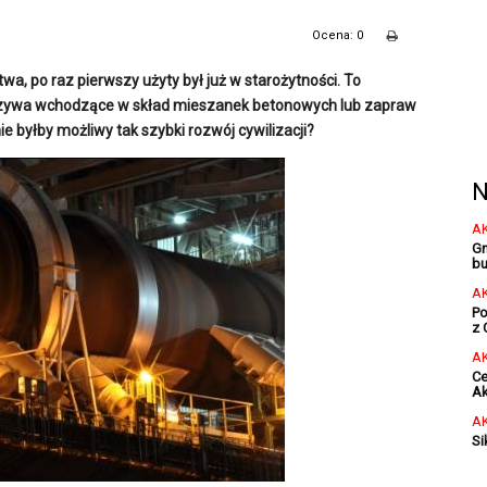
Ocena: 0
, po raz pierwszy użyty był już w starożytności. To
ruszywa wchodzące w skład mieszanek betonowych lub zapraw
e byłby możliwy tak szybki rozwój cywilizacji?
N
A
Gm
bu
A
Po
z 
A
Ce
Ak
A
Si