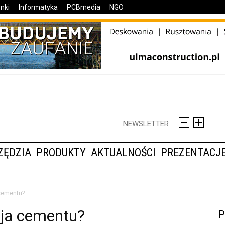
nki
Informatyka
PCBmedia
NGO
ZĘDZIA
PRODUKTY
AKTUALNOŚCI
PREZENTACJE
 cementu?
cja cementu?
P