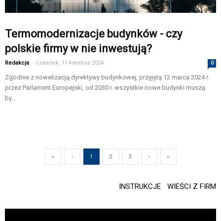
Termomodernizacje budynków - czy
polskie firmy w nie inwestują?
Redakcja
-
czwartek, 11 kwietnia 2024
0
Zgodnie z nowelizacją dyrektywy budynkowej, przyjętą 12 marca 2024 r.
przez Parlament Europejski, od 2030 r. wszystkie nowe budynki muszą
by...
‹‹
‹
1
2
3
›
››
INSTRUKCJE
WIEŚCI Z FIRM