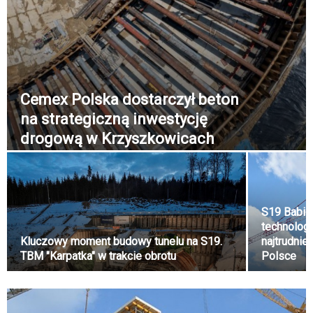
Cemex Polska dostarczył beton
na strategiczną inwestycję
drogową w Krzyszkowicach
S19 Babic
technolog
Kluczowy moment budowy tunelu na S19.
najtrudnie
TBM "Karpatka" w trakcie obrotu
Polsce