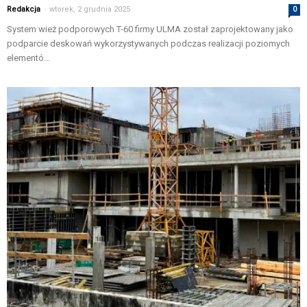
Redakcja
-
wtorek, 2 grudnia 2025
0
System wież podporowych T-60 firmy ULMA został zaprojektowany jako
podparcie deskowań wykorzystywanych podczas realizacji poziomych
elementó...