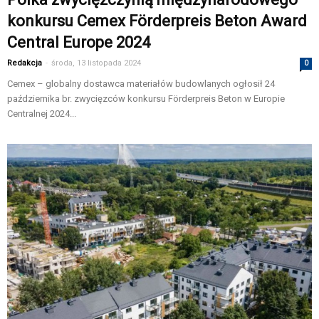
konkursu Cemex Förderpreis Beton Award
Central Europe 2024
Redakcja
-
środa, 13 listopada 2024
0
Cemex – globalny dostawca materiałów budowlanych ogłosił 24
października br. zwycięzców konkursu Förderpreis Beton w Europie
Centralnej 2024...