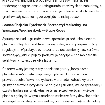
Przy uchwalaniu planów ogólnych samorządy mają raczej
tendencję do ograniczania ilość gruntów możliwych do zabudowy, a
to wpłynie na podaż gruntów, a co za tym idzie wzrost ich cen. Ceny
gruntów cały czas rosną ze względu na niską podaż.
Joanna Chojecka, Dyrektor ds. Sprzedaży i Marketingu na
Warszawę, Wrocław i Łódź w Grupie Robyg
Sytuacja na rynku gruntów deweloperskich przed uchwaleniem
planów ogólnych charakteryzuje się podwyższoną niepewnością
regulacyjną. W praktyce oznacza to, że uczestnicy rynku, zarówno
sprzedający, jak i kupujący, podejmują decyzje w sposób bardziej
selektywny niż jeszcze kilka lat temu.
Obserwowany jest wyraźny podział na grunty „bezpieczne
planistycznie”- objęte miejscowym planem lub z wysokim
prawdopodobieństwem uzyskania warunków zabudowy oraz
grunty obarczone ryzykiem. Te drugie są trudniejsze do sprzedaży i
często trafiają na rynek właśnie teraz, przed wejściem w życie
planów ogólnych. W tym kontekście mniejsze firmy deweloperskie,
szczególnie działające regionalnie, rzeczywiście częściej decydują