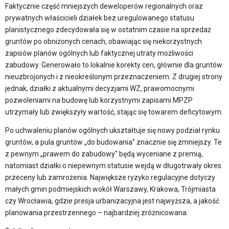
Faktycznie część mniejszych deweloperów regionalnych oraz
prywatnych właścicieli działek bez uregulowanego statusu
planistycznego zdecydowała się w ostatnim czasie na sprzedaż
gruntów po obniżonych cenach, obawiając się niekorzystnych
zapisów planów ogólnych lub faktycznej utraty możliwości
zabudowy. Generowało to lokalnie korekty cen, głównie dla gruntów
nieuzbrojonych i z nieokreślonym przeznaczeniem. Z drugiej strony
jednak, działki z aktualnymi decyzjami WZ, prawomocnymi
pozwoleniami na budowę lub korzystnymi zapisami MPZP
utrzymały lub zwiększyły wartość, stając się towarem deficytowym.
Po uchwaleniu planów ogólnych ukształtuje się nowy podział rynku
gruntów, a pula gruntów „do budowania” znacznie się zmniejszy. Te
z pewnym „prawem do zabudowy" będą wyceniane z premią,
natomiast działki o niepewnym statusie wejdą w długotrwały okres
przeceny lub zamrożenia. Największe ryzyko regulacyjne dotyczy
małych gmin podmiejskich wokół Warszawy, Krakowa, Trójmiasta
czy Wrocławia, gdzie presja urbanizacyjna jest najwyższa, a jakość
planowania przestrzennego – najbardziej zróżnicowana.