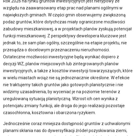
Rok 2026 na rynku gruntów inwestycyjnych jest nietypowy ze
względu na zaawansowany etap prac nad planami ogólnymi w
największych gminach. W części gmin obserwujemy zwiększoną
podaż gruntów, które dotychczas miały ograniczone możliwości
zabudowy mieszkaniowej, a w projektach planów zyskują potencjał
funkcji mieszkaniowej. Z perspektywy dewelopera kluczowe jest
jednak to, że sam plan ogólny, szczególnie na etapie projektu, nie
przesądza o docelowym przeznaczeniu nieruchomości.
Ostateczne możliwości inwestycyjne będą wynikać dopiero z
decyzji WZ, planów miejscowych lub zintegrowanych planów
inwestycyjnych, a także z kosztów inwestycji towarzyszących, które
w wielu miastach wciąż nie są jednoznacznie określone. W efekcie
nie traktujemy takich gruntów jako gotowych planistycznie i nie
widzimy uzasadnienia, by wyceniać je na poziomie terenów z
uregulowaną sytuacją planistyczną. Wzrost ich cen wynika z
potencjału zmiany funkcji, ale droga do jego realizacji pozostaje
czasochłonna, kosztowna i obarczona ryzykiem.
Jednocześnie coraz mniejsza dostępność gruntów z uchwalonymi
planami skłania nas do dywersyfikacji źródeł pozyskiwania ziemi,