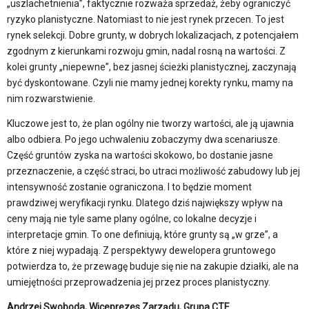
„uszlachetnienia”, faktycznie rozważa sprzedaż, żeby ograniczyć
ryzyko planistyczne. Natomiast to nie jest rynek przecen. To jest
rynek selekcji. Dobre grunty, w dobrych lokalizacjach, z potencjałem
zgodnym z kierunkami rozwoju gmin, nadal rosną na wartości. Z
kolei grunty „niepewne”, bez jasnej ścieżki planistycznej, zaczynają
być dyskontowane. Czyli nie mamy jednej korekty rynku, mamy na
nim rozwarstwienie.
Kluczowe jest to, że plan ogólny nie tworzy wartości, ale ją ujawnia
albo odbiera. Po jego uchwaleniu zobaczymy dwa scenariusze.
Część gruntów zyska na wartości skokowo, bo dostanie jasne
przeznaczenie, a część straci, bo utraci możliwość zabudowy lub jej
intensywność zostanie ograniczona. I to będzie moment
prawdziwej weryfikacji rynku. Dlatego dziś największy wpływ na
ceny mają nie tyle same plany ogólne, co lokalne decyzje i
interpretacje gmin. To one definiują, które grunty są „w grze”, a
które z niej wypadają. Z perspektywy dewelopera gruntowego
potwierdza to, że przewagę buduje się nie na zakupie działki, ale na
umiejętności przeprowadzenia jej przez proces planistyczny.
Andrzej Swoboda, Wiceprezes Zarządu, Grupa CTE