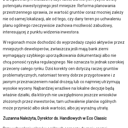
potencjału inwestycyjnego jest mniejsze. Reforma planowania
przestrzennego sprawia, że wartość gruntów coraz mocniej zależy
nie od samej lokalizacji, ale od tego, czy dany teren po uchwaleniu
planu ogólnego rzeczywiście zachowa możliwość zabudowy,
interesującej z punktu widzenia inwestora.
W regionach może dochodzić do wyprzedaży części aktywów przez
mniejszych deweloperów, zwłaszcza jeśli mają bank ziemi
wymagający szybkiego uporządkowania dokumentacji albo nie
chcą ponosić ryzyka regulacyjnego. Nie oznacza to jednak szerokiej
przeceny całego rynku. Dziś korekty cen dotyczą raczej gruntów
problematycznych, natomiast tereny dobrze przygotowane i z
jasnym przeznaczeniem nadal drożeją lub co najmniej utrzymują
wysokie wyceny. Najbardziej wrażliwe na lokalne decyzje będą
właśnie działki, dla których nie uwzględniono jeszcze wniosków
złożonych przez inwestorów, tam uchwalenie planów ogólnych
może przynieść albo skok wartości, albo jej wyraźną utratę.
Zuzanna Należyta, Dyrektor ds. Handlowych w Eco Classic