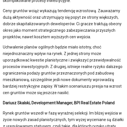
skomplikowane procesy inwestycyjne.
Ceny gruntów wciąż wykazują tendencję wzrostową. Zauważamy
dużą aktywność oraz utrzymujący się popyt ze strony większych,
dobrze skapitalizowanych deweloperów. Ci gracze traktują obecny
okres jako moment strategicznego zabezpieczania przyszłych
projektów, nawet kosztem wyższych cen wejścia.
Uchwalenie planów ogólnych będzie miało istotny, choć
niejednoznaczny wpływ na rynek. Z jednej strony może
uporządkować kwestie planistyczne i zwiększyć przewidywalność
procesów inwestycyjnych. Z drugiej, istnieje realne ryzyko dalszego
ograniczenia podaży gruntów przeznaczonych pod zabudowę
mieszkaniową, szczególnie jeśli nowe dokumenty wprowadzą
bardziej restrykcyjne zapisy. W takim scenariuszu presja na wzrost
cen gruntów może się jeszcze nasilić.
Dariusz Skalski, Development Manager, BPI Real Estate Poland
Rynek gruntów wszedł w fazę wyraźnej selekcji. Im bliżej wejścia w
życie nowych zasad planistycznych, tym wyżej wyceniane są działki
z uregulowanym statusem, czyli takie, dla których ryzyko utraty