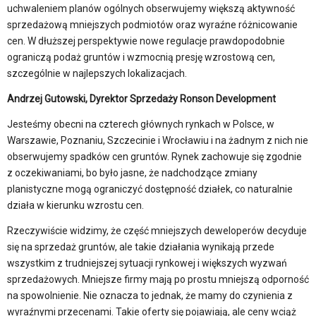
uchwaleniem planów ogólnych obserwujemy większą aktywność
sprzedażową mniejszych podmiotów oraz wyraźne różnicowanie
cen. W dłuższej perspektywie nowe regulacje prawdopodobnie
ograniczą podaż gruntów i wzmocnią presję wzrostową cen,
szczególnie w najlepszych lokalizacjach.
Andrzej Gutowski, Dyrektor Sprzedaży Ronson Development
Jesteśmy obecni na czterech głównych rynkach w Polsce, w
Warszawie, Poznaniu, Szczecinie i Wrocławiu i na żadnym z nich nie
obserwujemy spadków cen gruntów. Rynek zachowuje się zgodnie
z oczekiwaniami, bo było jasne, że nadchodzące zmiany
planistyczne mogą ograniczyć dostępność działek, co naturalnie
działa w kierunku wzrostu cen.
Rzeczywiście widzimy, że część mniejszych deweloperów decyduje
się na sprzedaż gruntów, ale takie działania wynikają przede
wszystkim z trudniejszej sytuacji rynkowej i większych wyzwań
sprzedażowych. Mniejsze firmy mają po prostu mniejszą odporność
na spowolnienie. Nie oznacza to jednak, że mamy do czynienia z
wyraźnymi przecenami. Takie oferty się pojawiają, ale ceny wciąż