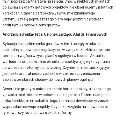
m.in. poprzez partnerstwa i przejęcia. Choć w niektórych miastach
pojawiają się oferty gotowych projektów, nie obserwujemy istotnych
korekt cen. Stabilne perspektywy rynku mieszkaniowego i
utrzymujący się popyt, szczególnie w największych ośrodkach,
podtrzymują wysokie ceny gruntów.
Andrzej Biedronka-Tetla, Członek Zarządu Atal ds. Finansowych
Sytuacja na polskim rynku gruntów w tym i ubiegłym roku jest
pochodną niepewności regulacyjnej, w związku ze zbliżającym się
terminem wejścia w życie planów ogólnych w lipcu br. Aktualnie
wartość danej działki silnie określa perspektywa jej wykorzystania
po wdrożeniu reformy planistycznej. Czynnikiem destabilizującym
jest także arbitralność urzędników w zakresie przenoszenia
zapisów ze starych studiów do nowych planów ogólnych.
Generalnie grunty w ostatnim czasie bardzo drożały, a szczyt tego
zjawiska miał miejsce w połowie zeszłego roku. Potem nastąpiła
lekka korekta, m.in. wskutek tego, że mniejsi deweloperzy zaczęli
wyprzedawać swoje projekty. Czy to ze względu na spowolnienie
rynkowe, czy też z obawy o skutki reformy.