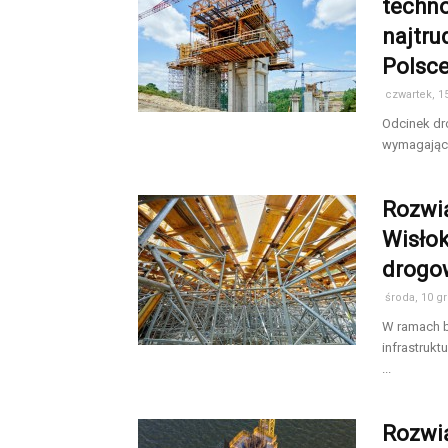
techno
najtru
Polsc
czwartek, 15
Odcinek dr
wymagającyc
Rozwi
Wisłok
drogo
środa, 10 g
W ramach b
infrastruk
...
Rozwią