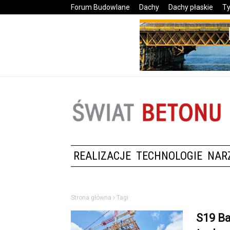
Forum Budowlane
Dachy
Dachy płaskie
Ty
REALIZACJE
TECHNOLOGIE
NAR
Strona główna
Tagi
S19 Ba