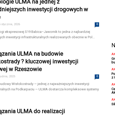
logie ULMA na jednej z
dniejszych inwestycji drogowych w
e
 stycznia, 2026
0
ogi ekspresowej S19 Babica–Jawornik to jedna z najbardziej
h inwestycji infrastrukturalnych realizowanych obecnie w Pol...
N
ązania ULMA na budowie
A
Gm
ostrady ? kluczowej inwestycji
bu
wej w Rzeszowie
A
Po
rudnia, 2025
0
z 
udowy Wisłokostrady — jednej z najważniejszych inwestycji
A
Ce
turalnych na Podkarpaciu — ULMA dostarcza kompleksowe systemy
Ak
A
Si
zania ULMA do realizacji