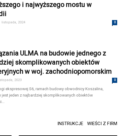
ższego i najwyższego mostu w
dii
 listopada, 2024
0
ązania ULMA na budowie jednego z
dziej skomplikowanych obiektów
eryjnych w woj. zachodniopomorskim
istopada, 2023
0
ogi ekspresowej S6, ramach budowy obwodnicy Koszalina,
y jest jeden z najbardziej skomplikowanych obiektów
...
INSTRUKCJE
WIEŚCI Z FIRM