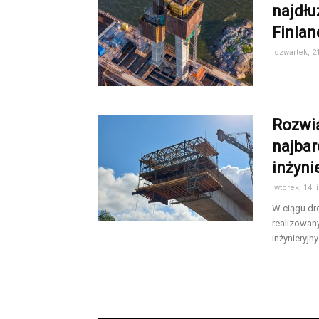
najdłu
Finlan
czwartek, 21
Rozwi
najbar
inżyni
wtorek, 14 l
W ciągu dr
realizowan
inżynieryjnyc