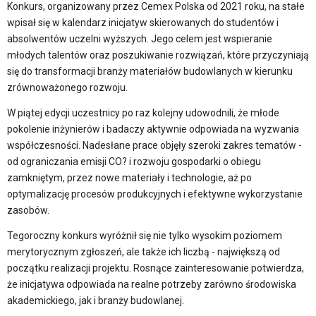
Konkurs, organizowany przez Cemex Polska od 2021 roku, na stałe
wpisał się w kalendarz inicjatyw skierowanych do studentów i
absolwentów uczelni wyższych. Jego celem jest wspieranie
młodych talentów oraz poszukiwanie rozwiązań, które przyczyniają
się do transformacji branży materiałów budowlanych w kierunku
zrównoważonego rozwoju.
W piątej edycji uczestnicy po raz kolejny udowodnili, że młode
pokolenie inżynierów i badaczy aktywnie odpowiada na wyzwania
współczesności. Nadesłane prace objęły szeroki zakres tematów -
od ograniczania emisji CO? i rozwoju gospodarki o obiegu
zamkniętym, przez nowe materiały i technologie, aż po
optymalizację procesów produkcyjnych i efektywne wykorzystanie
zasobów.
Tegoroczny konkurs wyróżnił się nie tylko wysokim poziomem
merytorycznym zgłoszeń, ale także ich liczbą - największą od
początku realizacji projektu. Rosnące zainteresowanie potwierdza,
że inicjatywa odpowiada na realne potrzeby zarówno środowiska
akademickiego, jak i branży budowlanej.