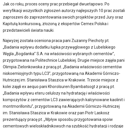
Jak co roku, proces oceny prac przebiegał dwuetapowo. Po
weryfikacji wszystkich zgłoszeń autorzy najlepszych 10 prac zostali
zaproszeni do zaprezentowania swoich projektów przed Jury oraz
Kapitułą konkursową, złożoną z ekspertów Cemex Polska i
przedstawicieli świata nauki.
Najwyżej została oceniona praca pani Zuzanny Piechoty pt.
„Badania wpływu dodatku łupka przywęglowego z Lubelskiego
Węgla „Bogdanka” S.A. na właściwości wybranych cementów”,
przygotowana na Politechnice Lubelskiej. Drugie miejsce zajęła pani
Olimpia Zielonkowska z pracą pt. „Badania właściwości cementów
niskoemisyjnych typu LC3”, przygotowaną na Akademii Górniczo-
Hutniczej im. Stanisława Staszica w Krakowie. Trzecie miejsce z
kolei zajęli ex aequo pani Khorolsuren Byambatsogt z pracą pt.
„Badania wpływu eteru celulozy na hydratację i właściwości
kompozytów z cementów LC3 zawierających kalcynowane kaolinit i
montmorillonitu”, przygotowaną na Akademii Górniczo-Hutniczej
im. Stanisława Staszica w Krakowie oraz pan Piotr Laskosz
prezentujący pracę pt. „Wpływ sposobu przygotowania spoiw
cementowych wieloskładnikowych na szybkość hydratacji i rodzaje