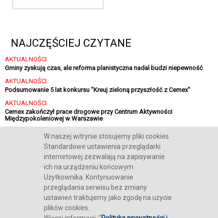
NAJCZĘŚCIEJ CZYTANE
AKTUALNOŚCI
Gminy zyskują czas, ale reforma planistyczna nadal budzi niepewność
AKTUALNOŚCI
Podsumowanie 5 lat konkursu "Kreuj zieloną przyszłość z Cemex"
AKTUALNOŚCI
Cemex zakończył prace drogowe przy Centrum Aktywności
Międzypokoleniowej w Warszawie
AKTUALNOŚCI
W naszej witrynie stosujemy pliki cookies.
Sika finalizuje strategiczną inwestycję w Polsce
Standardowe ustawienia przeglądarki
internetowej zezwalają na zapisywanie
ich na urządzeniu końcowym
Użytkownika. Kontynuowanie
przeglądania serwisu bez zmiany
O NAS
REKLAMA
KONTAKT
POLITYKA COOKIES
RODO
ustawień traktujemy jako zgodę na użycie
plików cookies.