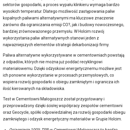
sektorów gospodarki, a proces wypału klinkieru wymaga bardzo
wysokich temperatur. Dlatego możliwość zastępowania paliw
kopalnych paliwami alternatywnymi ma kluczowe znaczenie
zarówno dla ograniczania emisji CO?, jak i budowy nowoczesnego,
bardziej zrównoważonego przemysłu. W Holcim rozwój
wykorzystania paliw alternatywnych stanowi jeden z
najważniejszych elementów strategii dekarbonizacji firmy.
Paliwa alternatywne wykorzystywane w cementowniach powstają
z odpadów, których nie można już poddać recyklingowi
materiałowemu. Dzięki odzyskowi energetycznemu możliwe jest
ich ponowne wykorzystanie w procesach przemysłowych, co
wspiera rozwój gospodarki o obiegu zamkniętym i ogranicza ich
ilość kierowanych na składowiska.
Test w Cementowni Małogoszcz został przygotowany i
przeprowadzony dzięki ścisłej współpracy zespołów cementowni
oraz Geocycle, spółki odpowiedzialnej za rozwój gospodarki obiegu
zamkniętego i odzysk energetyczny materiałów w Grupie Holcim.
Osiągnięcie 100% TSR w Cementowni Małogoszcz to bardzo