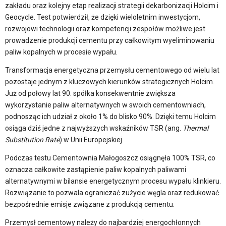
zakładu oraz kolejny etap realizacji strategii dekarbonizacji Holcim i
Geocycle. Test potwierdził, że dzięki wieloletnim inwestycjom,
rozwojowi technologii oraz kompetencji zespołów możliwe jest
prowadzenie produkcji cementu przy całkowitym wyeliminowaniu
paliw kopalnych w procesie wypału.
Transformacja energetyczna przemysłu cementowego od wielu lat
pozostaje jednym z kluczowych kierunków strategicznych Holcim.
Już od połowy lat 90. spółka konsekwentnie zwiększa
wykorzystanie paliw alternatywnych w swoich cementowniach,
podnosząc ich udział z około 1% do blisko 90%. Dzięki temu Holcim
osiąga dziś jedne z najwyższych wskaźników TSR (ang.
Thermal
Substitution Rate
) w Unii Europejskiej.
Podczas testu Cementownia Małogoszcz osiągnęła 100% TSR, co
oznacza całkowite zastąpienie paliw kopalnych paliwami
alternatywnymi w bilansie energetycznym procesu wypału klinkieru.
Rozwiązanie to pozwala ograniczać zużycie węgla oraz redukować
bezpośrednie emisje związane z produkcją cementu.
Przemysł cementowy należy do najbardziej energochłonnych