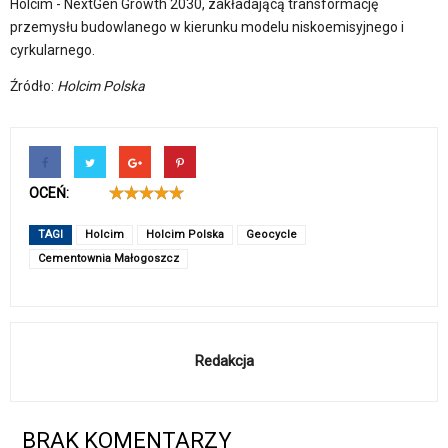
Holcim - NextGen Growth 2030, zakładającą transformację
przemysłu budowlanego w kierunku modelu niskoemisyjnego i
cyrkularnego.
Źródło:
Holcim Polska
OCEŃ:
TAGI
Holcim
Holcim Polska
Geocycle
Cementownia Małogoszcz
Redakcja
BRAK KOMENTARZY